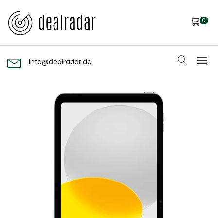
0
info@dealradar.de