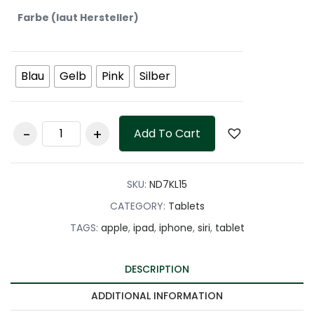
Farbe (laut Hersteller)
Blau
Gelb
Pink
Silber
Apple iPad Wi-Fi (10.
Add To Cart
Generation 2022),
Tablet, 10,9 Zoll
quantity
SKU:
ND7KL15
CATEGORY:
Tablets
TAGS:
apple
,
ipad
,
iphone
,
siri
,
tablet
DESCRIPTION
ADDITIONAL INFORMATION