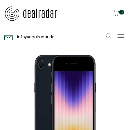
0
info@dealradar.de