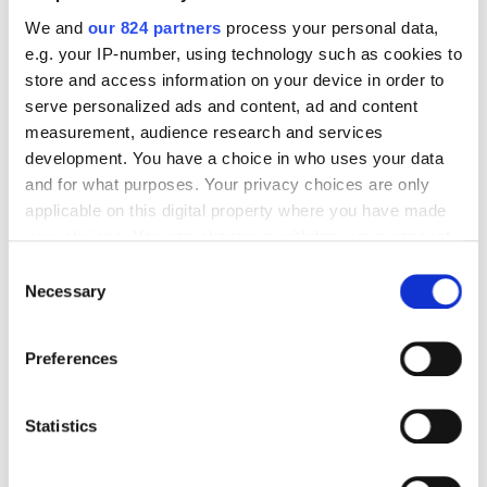
We and
our 824 partners
process your personal data,
e.g. your IP-number, using technology such as cookies to
store and access information on your device in order to
serve personalized ads and content, ad and content
measurement, audience research and services
development. You have a choice in who uses your data
and for what purposes. Your privacy choices are only
applicable on this digital property where you have made
your choices. You can change or withdraw your consent
any time from the Cookie Declaration or by clicking on
Consent
the Privacy trigger icon.
Necessary
Selection
If you allow, we would also like to:
Preferences
Collect information about your geographical
location which can be accurate to within several
meters
Statistics
Identify your device by actively scanning it for
specific characteristics (fingerprinting)