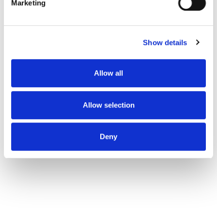
Marketing
Find out more about how your personal data is processed
and set your preferences in the
details section
.
Show details
We use cookies to personalise content and ads, to
provide social media features and to analyse our traffic.
We also share information about your use of our site with
Allow all
our social media, advertising and analytics partners who
may combine it with other information that you’ve
provided to them or that they’ve collected from your use
Allow selection
of their services.
Deny