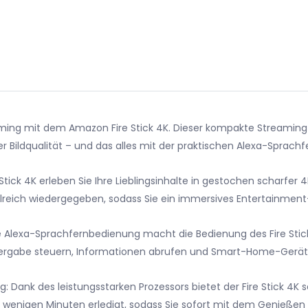
ing mit dem Amazon Fire Stick 4K. Dieser kompakte Streaming-St
er Bildqualität – und das alles mit der praktischen Alexa-Sprachf
ick 4K erleben Sie Ihre Lieblingsinhalte in gestochen scharfer 4
lreich wiedergegeben, sodass Sie ein immersives Entertainment
 Alexa-Sprachfernbedienung macht die Bedienung des Fire Stick 
ergabe steuern, Informationen abrufen und Smart-Home-Geräte 
 Dank des leistungsstarken Prozessors bietet der Fire Stick 4K 
in wenigen Minuten erledigt, sodass Sie sofort mit dem Genießen 