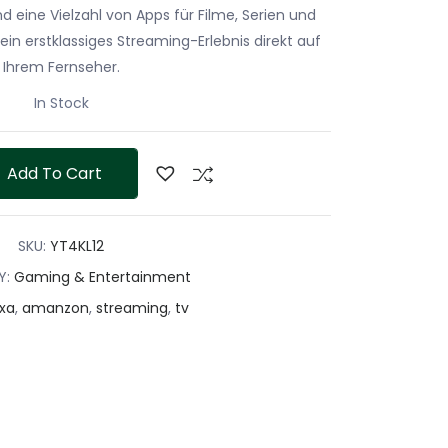
d eine Vielzahl von Apps für Filme, Serien und
ein erstklassiges Streaming-Erlebnis direkt auf
Ihrem Fernseher.
In Stock
4K
Add To Cart
ng
SKU:
YT4KL12
Y:
Gaming & Entertainment
xa
,
amanzon
,
streaming
,
tv