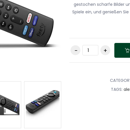
gestochen scharfe Bilder un
Spiele ein, und genießen Sie 
Amazon Fire Stick 
mit Alexa-
Sprachfernbedienu
Streaming Stick,
Schwarz quantity
CATEGOR
TAGS:
ale