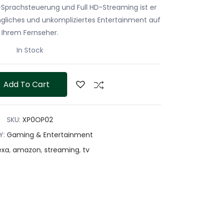
a-Sprachsteuerung und Full HD-Streaming ist er
ingliches und unkompliziertes Entertainment auf
Ihrem Fernseher.
In Stock
ck
Add To Cart
ng
)
SKU:
XP0OP02
Y:
Gaming & Entertainment
exa
,
amazon
,
streaming
,
tv