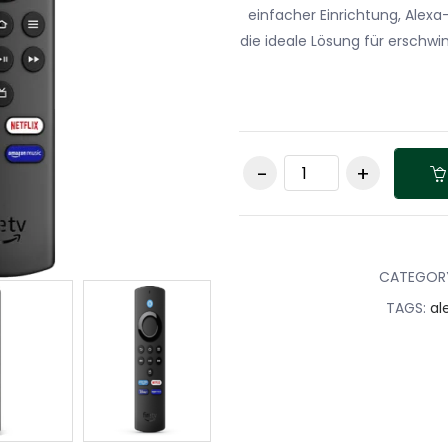
einfacher Einrichtung, Alex
die ideale Lösung für erschw
Amazon Fire TV Sti
Lite mit Alexa-
Sprachfernbedienu
Lite (ohne TV-
Steuerungstasten
Streaming Stick,
CATEGOR
Schwarz quantity
TAGS:
al