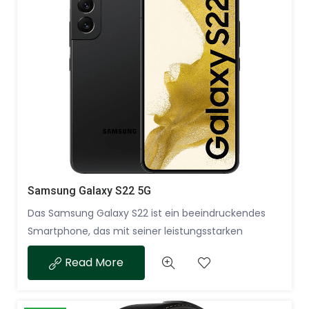
Samsung Galaxy S22 5G
Das Samsung Galaxy S22 ist ein beeindruckendes
Smartphone, das mit seiner leistungsstarken
Performance, dem herausragenden Display, der
Read More
fortschrittlichen Kameratechnologie und der
zukunftssicheren Konnektivität die Erwartungen der
anspruchsvollsten Nutzer erfüllt. Es ist eine perfekte