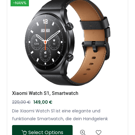
-NAN%
Wahl für alle, die ein erstklassiges Smartphone-
Erlebnis suchen und die neuesten Innovationen von
Samsung in ihren Händen halten möchten.
Xiaomi Watch S1, Smartwatch
229,00
€
149,00
€
Die Xiaomi Watch S1 ist eine elegante und
funktionale Smartwatch, die dein Handgelenk
schmückt und gleichzeitig fortschrittliche
Select Options
Gesundheits- und Fitnessfunktionen bietet. Mit