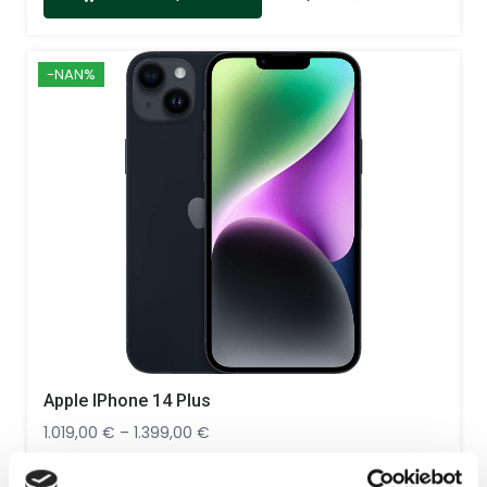
hochwertigem Design und intelligenten Features ist
sie der ideale Begleiter für einen aktiven Lebensstil.
-NAN%
Apple IPhone 14 Plus
1.019,00
€
–
1.399,00
€
Das iPhone 14 Plus ist ein technisches Meisterwerk,