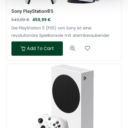
Sony PlayStation®5
549,99
€
459,99
€
Die PlayStation 5 (PS5) von Sony ist eine
revolutionäre Spielkonsole mit atemberaubender
Grafik und ultraschneller SSD für ein immersives
Add To Cart
Gaming-Erlebnis. Mit exklusiven Spielen, adaptivem
Controller und variabler Bildwiederholrate bietet die
PS5 eine unvergleichliche Spielerfahrung, die Gamer
weltweit begeistert.