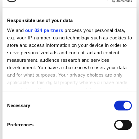
das mit seinem beeindruckenden Design,
leistungsstarkem A16 Bionic Chip und
Select Options
fortschrittlichem Triple-Kamerasystem eine
Responsible use of your data
unvergleichliche Smartphone-Erfahrung bietet.
We and
our 824 partners
process your personal data,
Tauche ein in die Perfektion der Technik und erlebe
e.g. your IP-number, using technology such as cookies to
die Zukunft der Smartphones mit dem iPhone 14
store and access information on your device in order to
Plus in deinen Händen.
serve personalized ads and content, ad and content
measurement, audience research and services
development. You have a choice in who uses your data
and for what purposes. Your privacy choices are only
applicable on this digital property where you have made
your choices. You can change or withdraw your consent
any time from the Cookie Declaration or by clicking on
Consent
the Privacy trigger icon.
Necessary
Selection
If you allow, we would also like to:
Preferences
Collect information about your geographical
Sony PlayStation®5-Digital Edition
location which can be accurate to within several