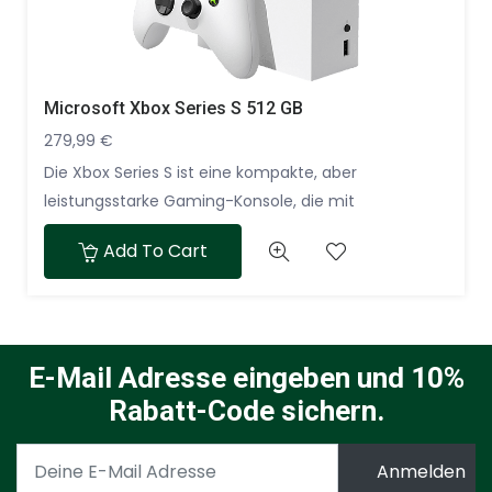
Microsoft Xbox Series S 512 GB
279,99
€
Die Xbox Series S ist eine kompakte, aber
leistungsstarke Gaming-Konsole, die mit
beeindruckender Grafik, schnellen Ladezeiten und
Add To Cart
nahtloser Integration in die Xbox-Welt ein
fesselndes Spielerlebnis bietet. Tauche sofort in
actiongeladene Spielewelten ein und erlebe
grenzenloses Gaming-Vergnügen mit der Xbox
E-Mail Adresse eingeben und 10%
Series S.
Rabatt-Code sichern.