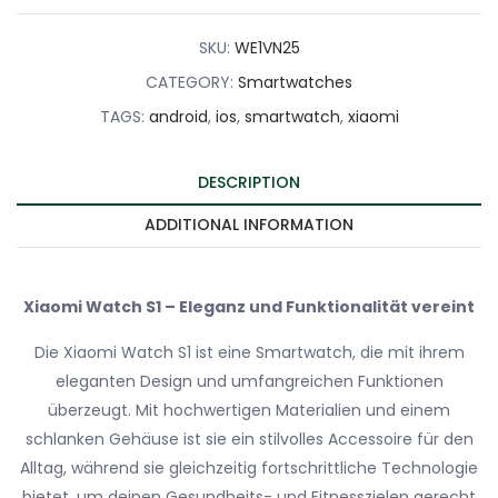
quantity
SKU:
WE1VN25
CATEGORY:
Smartwatches
TAGS:
android
,
ios
,
smartwatch
,
xiaomi
DESCRIPTION
ADDITIONAL INFORMATION
Xiaomi Watch S1 – Eleganz und Funktionalität vereint
Die Xiaomi Watch S1 ist eine Smartwatch, die mit ihrem
eleganten Design und umfangreichen Funktionen
überzeugt. Mit hochwertigen Materialien und einem
schlanken Gehäuse ist sie ein stilvolles Accessoire für den
Alltag, während sie gleichzeitig fortschrittliche Technologie
bietet, um deinen Gesundheits- und Fitnesszielen gerecht