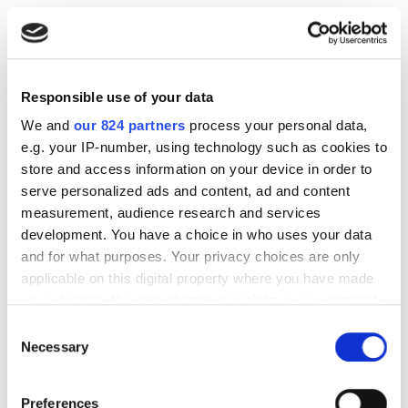
Responsible use of your data
We and
our 824 partners
process your personal data,
e.g. your IP-number, using technology such as cookies to
store and access information on your device in order to
serve personalized ads and content, ad and content
measurement, audience research and services
development. You have a choice in who uses your data
and for what purposes. Your privacy choices are only
applicable on this digital property where you have made
your choices. You can change or withdraw your consent
any time from the Cookie Declaration or by clicking on
Consent
the Privacy trigger icon.
Necessary
Selection
If you allow, we would also like to:
Preferences