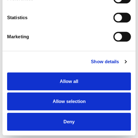
Collect information about your geographical
location which can be accurate to within several
meters
Statistics
Identify your device by actively scanning it for
specific characteristics (fingerprinting)
Marketing
Find out more about how your personal data is processed
and set your preferences in the
details section
.
Show details
We use cookies to personalise content and ads, to
provide social media features and to analyse our traffic.
We also share information about your use of our site with
Allow all
our social media, advertising and analytics partners who
may combine it with other information that you’ve
provided to them or that they’ve collected from your use
Allow selection
of their services.
Deny