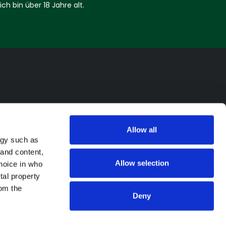
ich bin über 18 Jahre alt.
Contact Info
Allow all
Ad Attack AG Zollstrasse 82
ogy such as
9494 Schan Fürstentum
 and content,
Liechtenstein
Allow selection
hoice in who
tal property
info@dealradar.de
om the
Deny