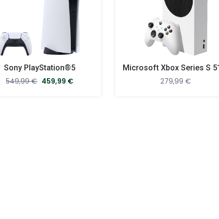
Sony PlayStation®5
549,99
€
459,99
€
279,99
€