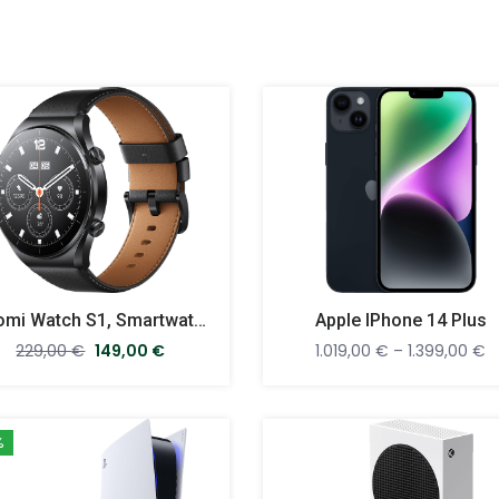
Xiaomi Watch S1, Smartwatch
Apple IPhone 14 Plus
229,00
€
149,00
€
1.019,00
€
–
1.399,00
€
%