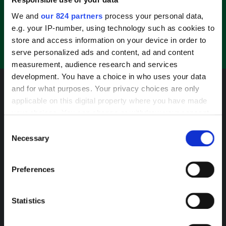
Die Datenschutzerklärung und die
Teilnahmebedingungen habe ich gelesen und
We and
our 824 partners
process your personal data,
akzeptiert.
e.g. your IP-number, using technology such as cookies to
store and access information on your device in order to
Ja, ich bin über 18 Jahre alt.
serve personalized ads and content, ad and content
measurement, audience research and services
development. You have a choice in who uses your data
and for what purposes. Your privacy choices are only
applicable on this digital property where you have made
your choices. You can change or withdraw your consent
any time from the Cookie Declaration or by clicking on
Consent
the Privacy trigger icon.
Necessary
Selection
If you allow, we would also like to:
Contact Info
Preferences
Collect information about your geographical
Ad Attack AG Zollstrasse 82 9494 Schan
location which can be accurate to within several
meters
Fürstentum Liechtenstein
Statistics
Identify your device by actively scanning it for
info@dealradar.de
specific characteristics (fingerprinting)