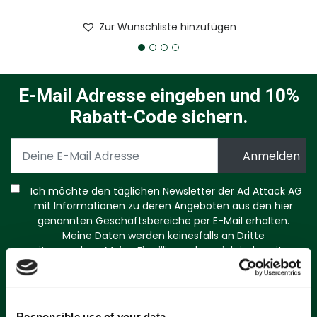
Zur Wunschliste hinzufügen
E-Mail Adresse eingeben und 10%
Rabatt-Code sichern.
Ich möchte den täglichen Newsletter der Ad Attack AG
mit Informationen zu deren Angeboten aus den hier
genannten Geschäftsbereiche per E-Mail erhalten.
Meine Daten werden keinesfalls an Dritte
weitergegeben. Meine Einwilligung kann ich jederzeit per
E-Mail an
info@dealradar.de
mit Wirkung für die Zukunft
widerrufen. Zudem ist in jeder E-Mail ein Link zur
Abbestellung weiterer Informationen enthalten.
Responsible use of your data