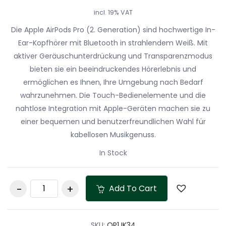
incl. 19% VAT
Die Apple AirPods Pro (2. Generation) sind hochwertige In-
Ear-Kopfhörer mit Bluetooth in strahlendem Weiß. Mit
aktiver Geräuschunterdrückung und Transparenzmodus
bieten sie ein beeindruckendes Hörerlebnis und
ermöglichen es Ihnen, Ihre Umgebung nach Bedarf
wahrzunehmen. Die Touch-Bedienelemente und die
nahtlose Integration mit Apple-Geräten machen sie zu
einer bequemen und benutzerfreundlichen Wahl für
kabellosen Musikgenuss.
In Stock
Apple AirPods Pro (2.
Add To Cart
Generation), In-ear
Kopfhörer Bluetooth
Weiß quantity
SKU:
OP1JK34