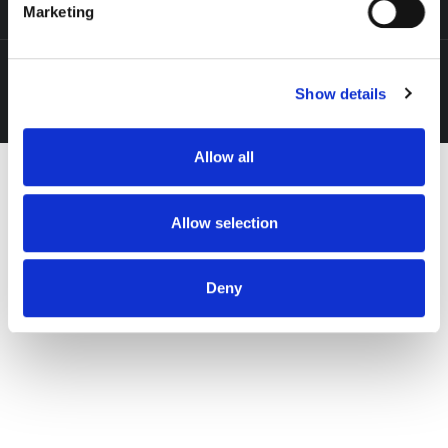
Marketing
Find out more about how your personal data is processed
and set your preferences in the
details section
.
Copyright 2023 Ad Attack AG. All rights reserved
Show details
We use cookies to personalise content and ads, to
provide social media features and to analyse our traffic.
We also share information about your use of our site with
Allow all
our social media, advertising and analytics partners who
may combine it with other information that you’ve
provided to them or that they’ve collected from your use
Allow selection
of their services.
Deny