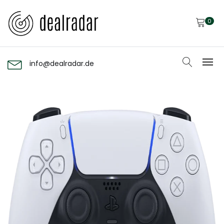
0
info@dealradar.de