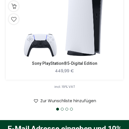
Sony PlayStation®5-Digital Edition
449,99
€
incl. 19% VAT
Zur Wunschliste hinzufügen
E-Mail Adresse eingeben und 10%