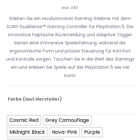
incl. VAT
Erleben Sie ein revolutionäres Gaming-Erlebnis mit dem
SONY DualSense™ Gaming Controller für PlayStation 5. Die
innovative haptische Rückmeldung und adaptive Trigger
bieten eine immersive Spielerfahrung, während die
ergonomische Form und präzise Steuerung für Komfort
und Kontrolle sorgen. Tauchen Sie in die Welt des Gamings
ein und erleben Sie Spiele auf der PlayStation 5 wie nie
zuvor.
Farbe (laut Hersteller)
Cosmic Red
Grey Camouflage
Midnight Black
Nova-Pink
Purple