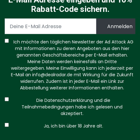
Rabatt-Code sichern.
Ich möchte den täglichen Newsletter der Ad Attack AG
mit Informationen zu deren Angeboten aus den hier
genannten Geschäftsbereiche per E-Mail erhalten.
Meine Daten werden keinesfalls an Dritte
weitergegeben. Meine Einwilligung kann ich jederzeit per
E-Mail an
info@dealradar.de
mit Wirkung für die Zukunft
widerrufen. Zudem ist in jeder E-Mail ein Link zur
Abbestellung weiterer Informationen enthalten.
Die Datenschutzerklärung und die
Teilnahmebedingungen habe ich gelesen und
akzeptiert.
Ja, ich bin über 18 Jahre alt.