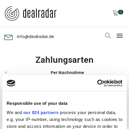
0
info@dealradar.de
Zahlungsarten
Per Nachnahme
Per Nachnahme zahlen.
Rechnung
Du erhältst nach der Bestellung eine Rechnung von uns.
Responsible use of your data
Bitte überweise den Gesamtbetrag innerhalb von 14
We and
our 824 partners
process your personal data,
Tagen auf das dort angegebene Konto.
e.g. your IP-number, using technology such as cookies to
store and access information on your device in order to